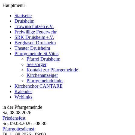
Hauptmenü
Startseite
Druisheim
Trowinschützen e.V.
Freiwillige Feuerwehr
SRK Druisheim e.V.
Berghasen Druisheim
Theater Druisheim
Pfarrgemeinde St.Vitus
Pfarrei Druisheim
Seelsorger
Kontakt zur Pfarrgemeinde
Kirchenanzeiger
Pfarrgemeindelinks
Kirchenchor CANTARE
Kalender
Weblinks
in der Pfarrgemeinde
Sa, 08.08.2026
Friedensfest
So, 09.08.2026
- 08:30
Pfarrgottesdienst
Di, 11.08.2026
- 09:00