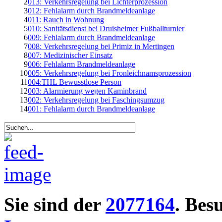
2
013: Verkehrsregelung bei Lichterprozession
3
012: Fehlalarm durch Brandmeldeanlage
4
011: Rauch in Wohnung
5
010: Sanitätsdienst bei Druisheimer Fußballturnier
6
009: Fehlalarm durch Brandmeldeanlage
7
008: Verkehrsregelung bei Primiz in Mertingen
8
007: Medizinischer Einsatz
9
006: Fehlalarm Brandmeldeanlage
10
005: Verkehrsregelung bei Fronleichnamsprozession
11
004:THL Bewusstlose Person
12
003: Alarmierung wegen Kaminbrand
13
002: Verkehrsregelung bei Faschingsumzug
14
001: Fehlalarm durch Brandmeldeanlage
Sie sind der
2077164
. Bes