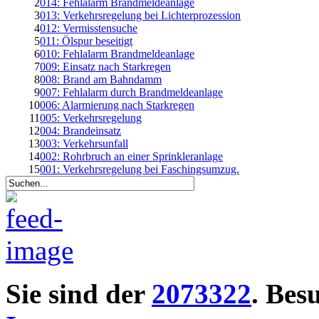
2
014: Fehlalarm Brandmeldeanlage
3
013: Verkehrsregelung bei Lichterprozession
4
012: Vermisstensuche
5
011: Ölspur beseitigt
6
010: Fehlalarm Brandmeldeanlage
7
009: Einsatz nach Starkregen
8
008: Brand am Bahndamm
9
007: Fehlalarm durch Brandmeldeanlage
10
006: Alarmierung nach Starkregen
11
005: Verkehrsregelung
12
004: Brandeinsatz
13
003: Verkehrsunfall
14
002: Rohrbruch an einer Sprinkleranlage
15
001: Verkehrsregelung bei Faschingsumzug.
Sie sind der
2073322
. Bes