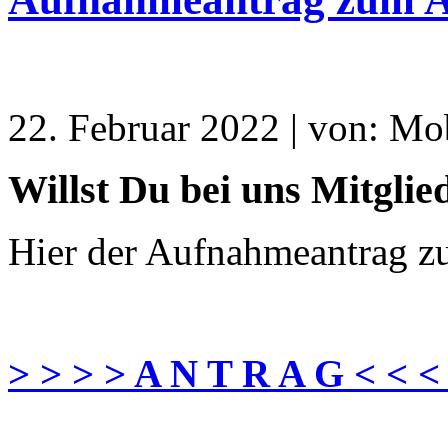
22. Februar 2022 | von: Mo
Willst Du bei uns Mitgli
Hier der Aufnahmeantrag z
> > > > A N T R A G < < <