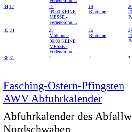
Ferienordnu ...
34
17
18
19
2
09:00 KEINE
Biotonne
2
MESSE -
P
Ferienordnu ...
35
24
25
26
2
Mülltonne
Biotonne
2
P
09:00 KEINE
MESSE -
Ferienordnu ...
36
31
1
2
3
Fasching-Ostern-Pfingsten
AWV Abfuhrkalender
Abfuhrkalender des Abfallw
Nordschwaben