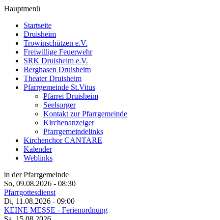
Hauptmenü
Startseite
Druisheim
Trowinschützen e.V.
Freiwillige Feuerwehr
SRK Druisheim e.V.
Berghasen Druisheim
Theater Druisheim
Pfarrgemeinde St.Vitus
Pfarrei Druisheim
Seelsorger
Kontakt zur Pfarrgemeinde
Kirchenanzeiger
Pfarrgemeindelinks
Kirchenchor CANTARE
Kalender
Weblinks
in der Pfarrgemeinde
So, 09.08.2026
- 08:30
Pfarrgottesdienst
Di, 11.08.2026
- 09:00
KEINE MESSE - Ferienordnung
Sa, 15.08.2026