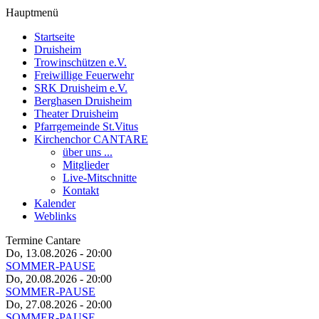
Hauptmenü
Startseite
Druisheim
Trowinschützen e.V.
Freiwillige Feuerwehr
SRK Druisheim e.V.
Berghasen Druisheim
Theater Druisheim
Pfarrgemeinde St.Vitus
Kirchenchor CANTARE
über uns ...
Mitglieder
Live-Mitschnitte
Kontakt
Kalender
Weblinks
Termine Cantare
Do, 13.08.2026
- 20:00
SOMMER-PAUSE
Do, 20.08.2026
- 20:00
SOMMER-PAUSE
Do, 27.08.2026
- 20:00
SOMMER-PAUSE