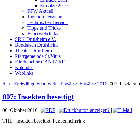
Einsätze 2010
FFW Aktuell
Jugendfeuerwehr
Technischer Bereich
Tipps und Tricks
Feuerwehrlinks
SRK Druisheim e.V.
Berghasen Druisheim
Theater Druisheim
Pfarrgemeinde St.Vitus
Kirchenchor CANTARE
Kalender
Weblinks
Start
Freiwillige Feuerwehr
Einsätze
Einsätze 2016
007: Insekten be
007: Insekten beseitigt
06. Oktober 2016 |
|
|
THL: Insekten beseitigt, Pappenheimring