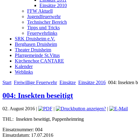
Einsätze 2010
FFW Aktuell
Jugendfeuerwehr
Technischer Bereich
Tipps und Tricks
Feuerwehrlinks
SRK Druisheim e.V.
Berghasen Druisheim
Theater Druisheim
Pfarrgemeinde St.Vitus
Kirchenchor CANTARE
Kalender
Weblinks
Start
Freiwillige Feuerwehr
Einsätze
Einsätze 2016
004: Insekten be
004: Insekten beseitigt
02. August 2016 |
|
|
THL: Insekten beseitigt, Pappenheimring
Einsatznummer: 004
Einsatzdatum: 17.07.2016