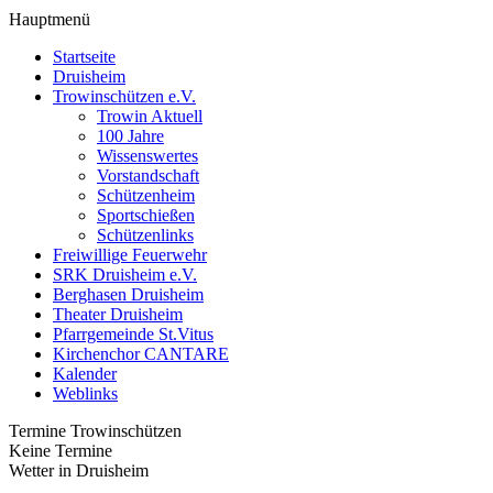
Hauptmenü
Startseite
Druisheim
Trowinschützen e.V.
Trowin Aktuell
100 Jahre
Wissenswertes
Vorstandschaft
Schützenheim
Sportschießen
Schützenlinks
Freiwillige Feuerwehr
SRK Druisheim e.V.
Berghasen Druisheim
Theater Druisheim
Pfarrgemeinde St.Vitus
Kirchenchor CANTARE
Kalender
Weblinks
Termine Trowinschützen
Keine Termine
Wetter in Druisheim