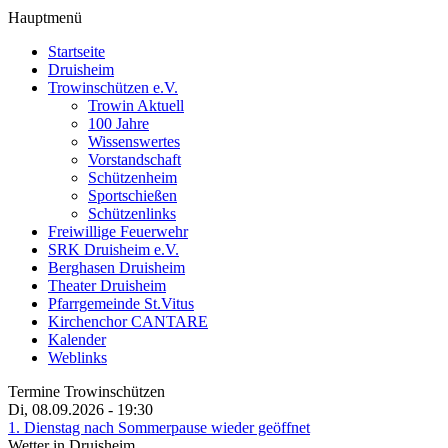
Hauptmenü
Startseite
Druisheim
Trowinschützen e.V.
Trowin Aktuell
100 Jahre
Wissenswertes
Vorstandschaft
Schützenheim
Sportschießen
Schützenlinks
Freiwillige Feuerwehr
SRK Druisheim e.V.
Berghasen Druisheim
Theater Druisheim
Pfarrgemeinde St.Vitus
Kirchenchor CANTARE
Kalender
Weblinks
Termine Trowinschützen
Di, 08.09.2026
- 19:30
1. Dienstag nach Sommerpause wieder geöffnet
Wetter in Druisheim